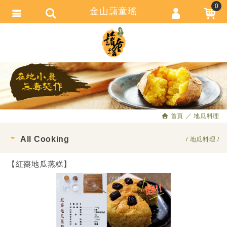
0
金山藷童瑤
會員登入
繁體中文
會員註冊
忘記密碼
訂單查詢
追蹤清單
首頁
地瓜料理
匯款通知
All Cooking
地瓜料理
【紅棗地瓜蒸糕】