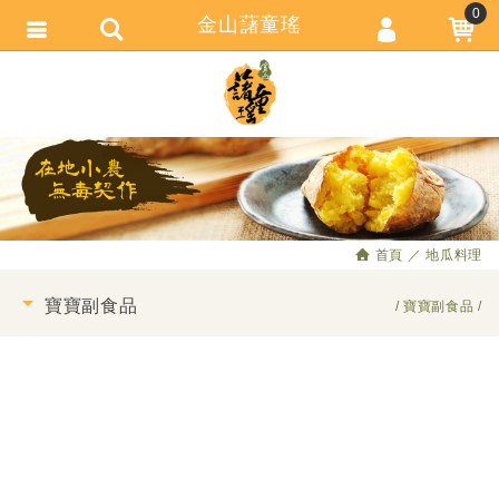
0
金山藷童瑤
會員登入
繁體中文
會員註冊
忘記密碼
訂單查詢
追蹤清單
首頁
地瓜料理
匯款通知
寶寶副食品
寶寶副食品