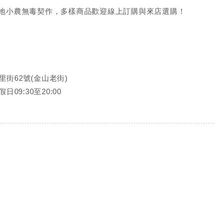
地小農無毒契作，多樣商品歡迎線上訂購與來店選購！
里街62號(金山老街)
日09:30至20:00