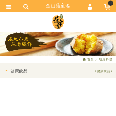
0
金山藷童瑤
會員登入
繁體中文
會員註冊
忘記密碼
訂單查詢
追蹤清單
首頁
地瓜料理
匯款通知
健康飲品
健康飲品