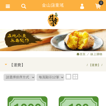
0
金山藷童瑤
會員登入
繁體中文
會員註冊
忘記密碼
訂單查詢
追蹤清單
首頁
線上購物
匯款通知
【運費】
【運費】