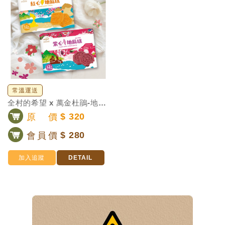
常溫運送
全村的希望 x 萬金杜鵑-地瓜糕
原價
$ 320
會員價
$ 280
加入追蹤
DETAIL