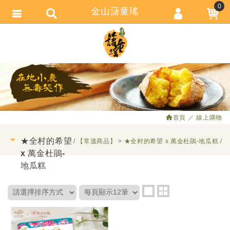
0
金山藷童瑤
會員登入
繁體中文
會員註冊
忘記密碼
訂單查詢
追蹤清單
首頁
線上購物
匯款通知
★全村的希望
【常溫商品】
★全村的希望 x 萬金杜鵑-地瓜糕
x 萬金杜鵑-
地瓜糕