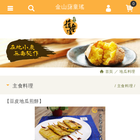
0
金山藷童瑤
會員登入
繁體中文
會員註冊
忘記密碼
訂單查詢
追蹤清單
首頁
地瓜料理
匯款通知
主食料理
主食料理
【豆皮地瓜煎餅】