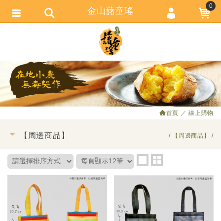
0
金山藷童瑤
會員登入
繁體中文
會員註冊
忘記密碼
訂單查詢
追蹤清單
首頁
線上購物
匯款通知
【周邊商品】
【周邊商品】