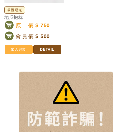
常溫運送
地瓜抱枕
原價
$ 750
會員價
$ 500
加入追蹤
DETAIL