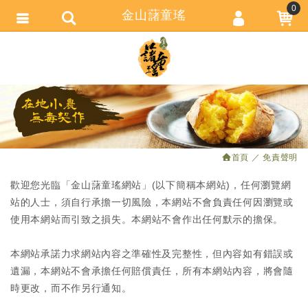
0
金山藷童瑤
會員登入
繁體中文
會員註冊
忘記密碼
訂單查詢
追蹤清單
首頁
免責聲明
匯款通知
歡迎您光臨「金山藷童瑤網站」(以下簡稱本網站)，任何瀏覽網
站的人士，須自行承擔一切風險，本網站不會負責任何因瀏覽或
使用本網站而引致之損失。本網站不會作出任何默示的擔保。
本網站承諾力求網站內容之準確性及完整性，但內容如有錯誤或
遺漏，本網站不會承擔任何賠償責任，所有本網站內容，將會隨
時更改，而不作另行通知。