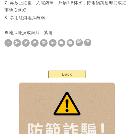
7. 再放上紅棗，入電鍋蒸，外鍋1.5杯水，待電鍋跳起即完成紅
棗地瓜蒸糕
8. 享用紅棗地瓜蒸糕
※地瓜能換成南瓜、紫薯
W
S
h
i
a
n
t
a
s
W
A
e
p
i
Back
p
b
o