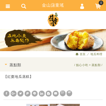
0
金山藷童瑤
會員登入
繁體中文
會員註冊
忘記密碼
訂單查詢
追蹤清單
首頁
地瓜料理
匯款通知
蒸點類
點心小吃
蒸點類
【紅棗地瓜蒸糕】
W
S
h
i
a
n
t
a