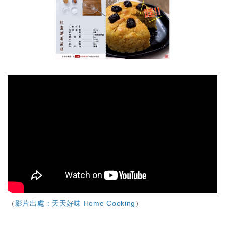
s
W
A
e
p
i
p
b
o
（
影片出處：天天好味 Home Cooking
）