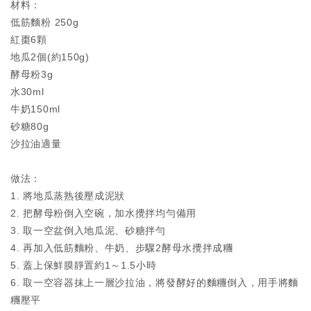
材料：
低筋麵粉 250g
紅棗6顆
地瓜2個(約150g)
酵母粉3g
水30ml
牛奶150ml
砂糖80g
沙拉油適量
做法：
1. 將地瓜蒸熟後壓成泥狀
2. 把酵母粉倒入空碗，加水攪拌均勻備用
3. 取一空盆倒入地瓜泥、砂糖拌勻
4. 再加入低筋麵粉、牛奶、步驟2酵母水攪拌成糰
5. 蓋上保鮮膜靜置約1～1.5小時
6. 取一空容器抹上一層沙拉油，將發酵好的麵糰倒入，用手將麵
糰壓平