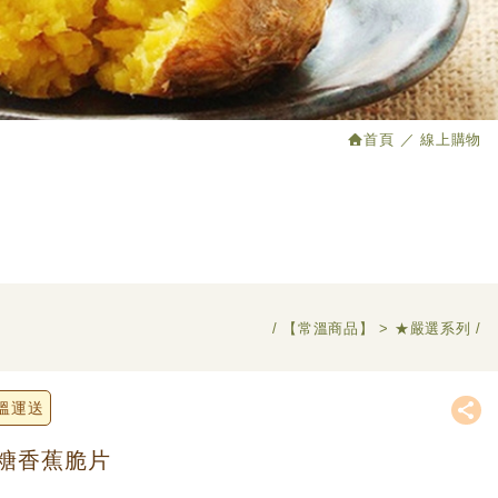
首頁
線上購物
【常溫商品】
★嚴選系列
溫運送
糖香蕉脆片