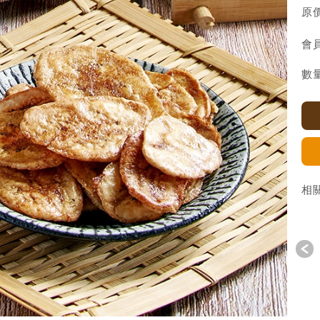
原價
會員
數量
相
P