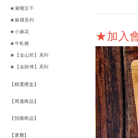
★涮嘴豆干
★麻糬系列
★小麻花
★加入
★牛軋糖
★【金山郭】系列
★【金師傅】系列
【精選禮盒】
【周邊商品】
【預購商品】
【運費】