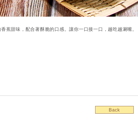
的香蕉甜味，配合著酥脆的口感。讓你一口接一口，越吃越涮嘴。
Back