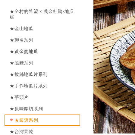
★全村的希望 x 萬金杜鵑-地瓜
糕
★金山地瓜
★聯名系列
★黃金蜜地瓜
★脆糖系列
★拔絲地瓜片系列
★手作地瓜片系列
★芋頭片
★原味厚切系列
★嚴選系列
★台灣果乾