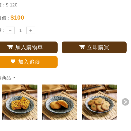
 :
$
120
$
100
價 :
－
＋
 :
加入購物車
立即購買
加入追蹤
關商品
revious