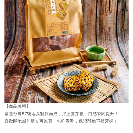
【商品說明】
嚴選台農57號地瓜製作而成，拌上麥芽後，口感瞬間提升！
喜歡酥脆感的朋友可以買一包吃看看，保證酥脆不黏牙喔！