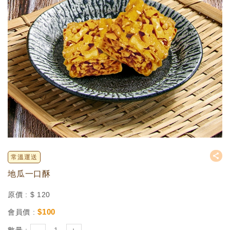
常溫運送
地瓜一口酥
原價 :
$
120
$
100
會員價 :