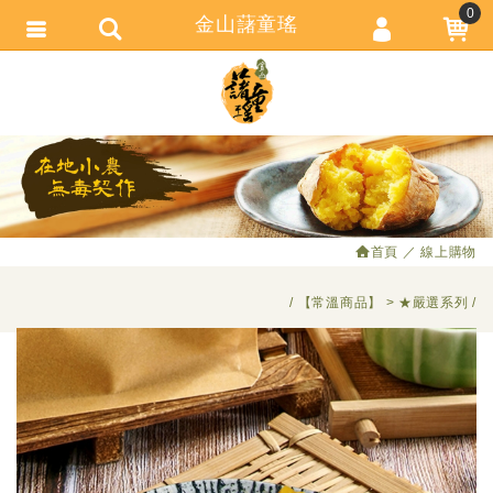
0
金山藷童瑤
會員登入
繁體中文
會員註冊
忘記密碼
訂單查詢
追蹤清單
首頁
線上購物
匯款通知
【常溫商品】
★嚴選系列