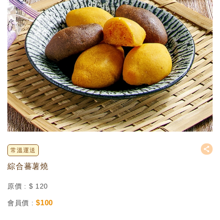
常溫運送
綜合蕃薯燒
原價 :
$
120
$
100
會員價 :