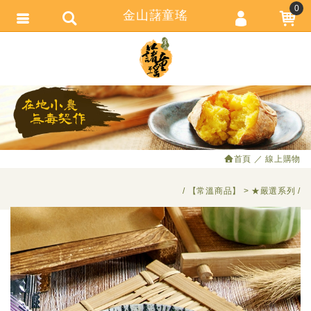
0
金山藷童瑤
會員登入
繁體中文
會員註冊
忘記密碼
訂單查詢
追蹤清單
首頁
線上購物
匯款通知
【常溫商品】
★嚴選系列