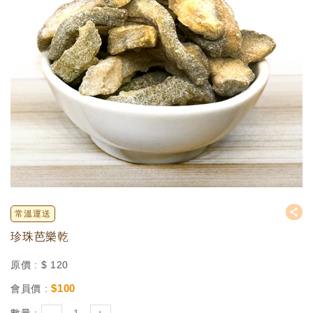
常溫運送
珍珠芭樂乾
原價 :
$
120
$
100
會員價 :