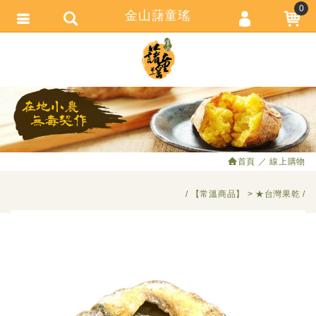
0
金山藷童瑤
會員登入
繁體中文
會員註冊
忘記密碼
訂單查詢
追蹤清單
首頁
線上購物
匯款通知
【常溫商品】
★台灣果乾