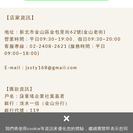
【店家資訊】
地址：新北市金山區金包里街62號(金山老街)
營業時間：平日09:30~19:00、假日09:30~20:00
客服專線：
02-2408-2621
(服務時間：平日
09:00~18:00)
E-mail：
jssty168@gmail.com
【匯款資訊】
戶名：藷童瑤企業社葉嘉君
銀行：淡水一信（金山分行）
銀行代號：119
×
帳號：0117-21-160228-0
我們將使用cookie等資訊來優化您的體驗，繼續瀏覽即表示您同
Copyright © 金山藷童瑤 All Rights Reserved.
網頁設計 │ 新視野