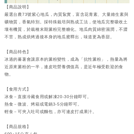
【商品說明】
嚴選台農73號紫心地瓜，內質紥實，富含花青素、大量維生素與
礦物質，香氣特別。採特殊栽培與熟成工法，使地瓜完整吸收土
壤有機質，於栽種末期澱粉完整糖化。地瓜肉質綿密濕潤，不澀
不苦，熟成烘烤過後本身的地瓜蜜釋出，味道更為香甜。
【商品特色】
冰過的蕃薯會讓原本的澱粉變性，成為「抗性澱粉」，熱量為將
近原來澱粉的一半，連皮吃營養價值高，是近年極受歡迎的食
物。
【食用方式】
冰食－直接冷藏食用或解凍20-30分鐘即可。
熱食－微波、烤箱或電鍋3-5分鐘即可。
輕食－可夾入吐司或麵包，亦可連皮打成果汁。
【商品規格】
600±15公克 / 包