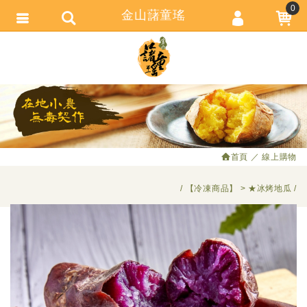
0
金山藷童瑤
會員登入
繁體中文
會員註冊
忘記密碼
訂單查詢
追蹤清單
首頁
線上購物
匯款通知
【冷凍商品】
★冰烤地瓜