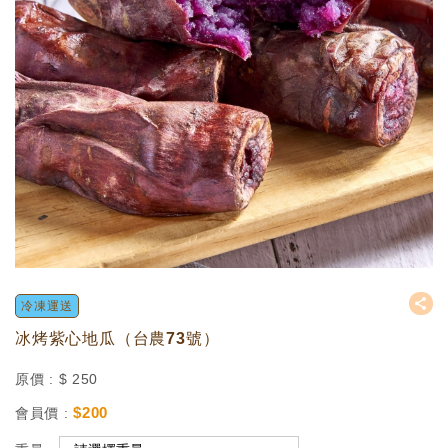
冷凍運送
冰烤紫心地瓜（台農73號）
原價 :
$
250
$
200
會員價 :