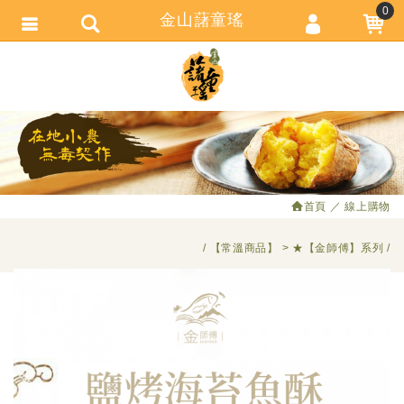
0
金山藷童瑤
會員登入
繁體中文
會員註冊
忘記密碼
訂單查詢
追蹤清單
首頁
線上購物
匯款通知
【常溫商品】
★【金師傅】系列