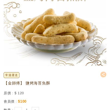
常溫運送
【金師傅】 鹽烤海苔魚酥
原價 :
$
120
$
100
會員價 :