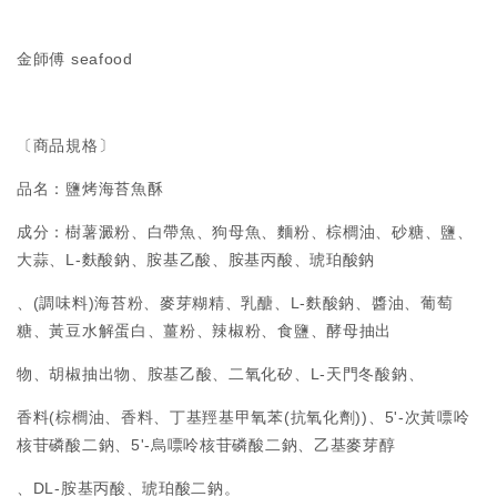
金師傅 seafood
〔商品規格〕
品名：鹽烤海苔魚酥
成分：樹薯澱粉、白帶魚、狗母魚、麵粉、棕櫚油、砂糖、鹽、
大蒜、L-麩酸鈉、胺基乙酸、胺基丙酸、琥珀酸鈉
、(調味料)海苔粉、麥芽糊精、乳醣、L-麩酸鈉、醬油、葡萄
糖、黃豆水解蛋白、薑粉、辣椒粉、食鹽、酵母抽出
物、胡椒抽出物、胺基乙酸、二氧化矽、L-天門冬酸鈉、
香料(棕櫚油、香料、丁基羥基甲氧苯(抗氧化劑))、5'-次黃嘌呤
核苷磷酸二鈉、5'-烏嘌呤核苷磷酸二鈉、乙基麥芽醇
、DL-胺基丙酸、琥珀酸二鈉。