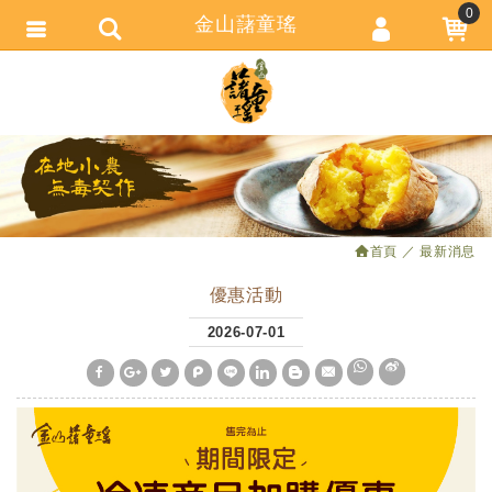
0
金山藷童瑤
會員登入
繁體中文
會員註冊
忘記密碼
訂單查詢
追蹤清單
首頁
最新消息
匯款通知
優惠活動
2026-07-01
W
S
h
i
a
n
t
a
s
W
A
e
p
i
p
b