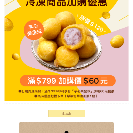
o
Back